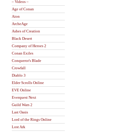
– Videos –
Age of Conan
Aion
ArcheAge
Ashes of Creation
Black Desert
Company of Heroes 2
Conan Exiles
Conqueror's Blade
Crowfall
Diablo 3
Elder Scrolls Online
EVE Online
Everquest Next
Guild Wars 2
Last Oasis
Lord of the Rings Online
Lost Ark