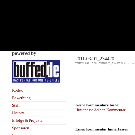
powered by
2011-03-01_234420
verfasst von - Xell · Mittwoch, 2. März 2011, 01:52
Kodex
Bewerbung
Keine Kommentare bisher
Staff
Hinterlasse deinen Kommentar!
History
Erfolge & Projekte
Sponsoren
Einen Kommentar hinterlassen