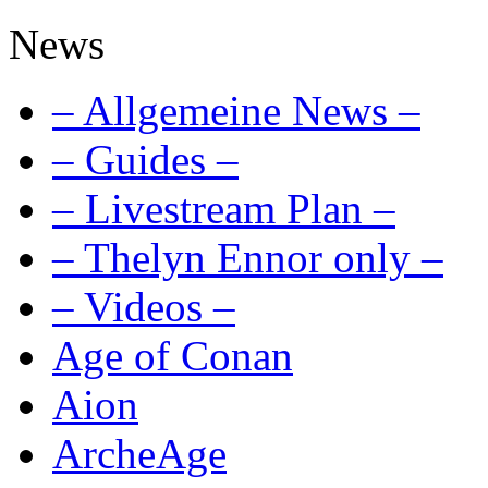
News
– Allgemeine News –
– Guides –
– Livestream Plan –
– Thelyn Ennor only –
– Videos –
Age of Conan
Aion
ArcheAge