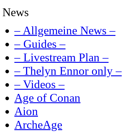
News
– Allgemeine News –
– Guides –
– Livestream Plan –
– Thelyn Ennor only –
– Videos –
Age of Conan
Aion
ArcheAge