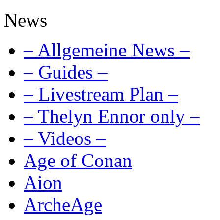
News
– Allgemeine News –
– Guides –
– Livestream Plan –
– Thelyn Ennor only –
– Videos –
Age of Conan
Aion
ArcheAge