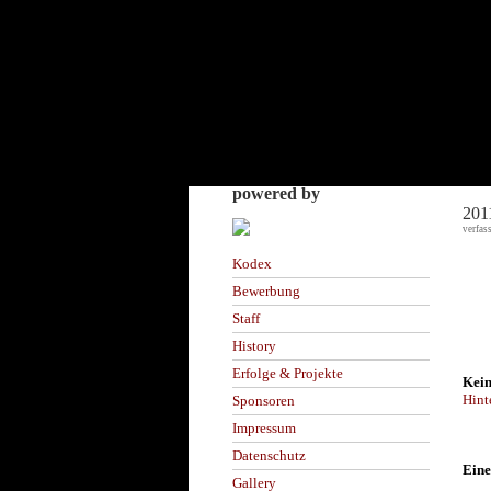
powered by
201
verfas
Kodex
Bewerbung
Staff
History
Erfolge & Projekte
Kein
Hint
Sponsoren
Impressum
Datenschutz
Eine
Gallery