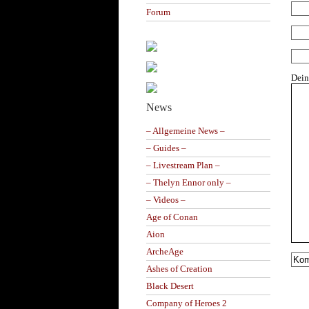
Forum
Dei
News
– Allgemeine News –
– Guides –
– Livestream Plan –
– Thelyn Ennor only –
– Videos –
Age of Conan
Aion
ArcheAge
Ashes of Creation
Black Desert
Company of Heroes 2