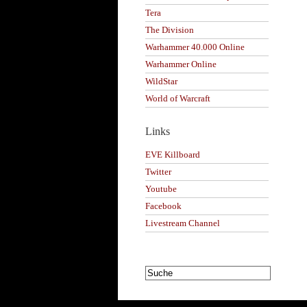
Tera
The Division
Warhammer 40.000 Online
Warhammer Online
WildStar
World of Warcraft
Links
EVE Killboard
Twitter
Youtube
Facebook
Livestream Channel