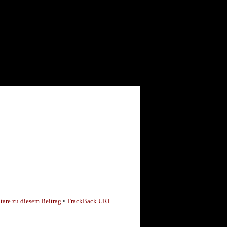
are zu diesem Beitrag
•
TrackBack
URI