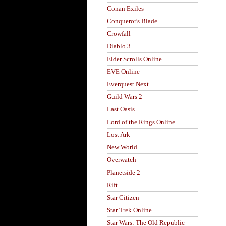
Conan Exiles
Conqueror's Blade
Crowfall
Diablo 3
Elder Scrolls Online
EVE Online
Everquest Next
Guild Wars 2
Last Oasis
Lord of the Rings Online
Lost Ark
New World
Overwatch
Planetside 2
Rift
Star Citizen
Star Trek Online
Star Wars: The Old Republic