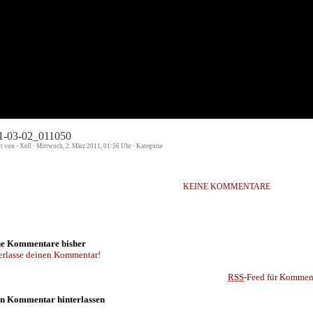
1-03-02_011050
st von - Xell · Mittwoch, 2. März 2011, 01:56 Uhr · Kategorie
KEINE KOMMENTARE
e Kommentare bisher
erlasse deinen Kommentar!
RSS
-Feed für Komment
n Kommentar hinterlassen