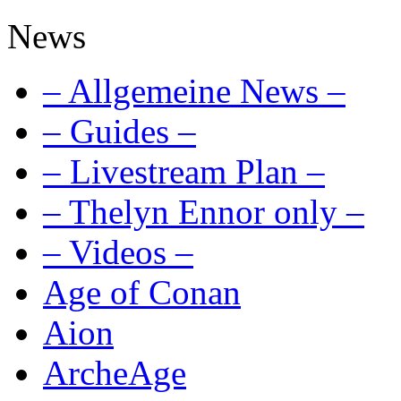
News
– Allgemeine News –
– Guides –
– Livestream Plan –
– Thelyn Ennor only –
– Videos –
Age of Conan
Aion
ArcheAge