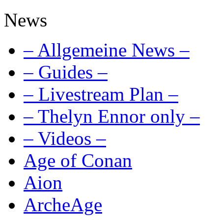
News
– Allgemeine News –
– Guides –
– Livestream Plan –
– Thelyn Ennor only –
– Videos –
Age of Conan
Aion
ArcheAge