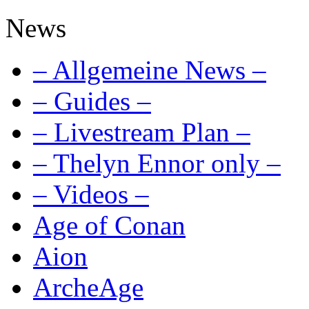
News
– Allgemeine News –
– Guides –
– Livestream Plan –
– Thelyn Ennor only –
– Videos –
Age of Conan
Aion
ArcheAge