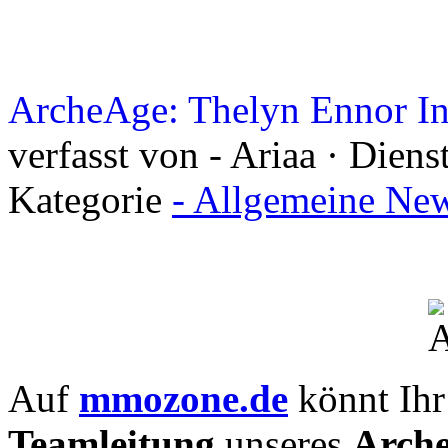
ArcheAge: Thelyn Ennor I
verfasst von - Ariaa · Dien
Kategorie
- Allgemeine New
Auf
mmozone.de
könnt Ihr
Teamleitung
unseres
Arch