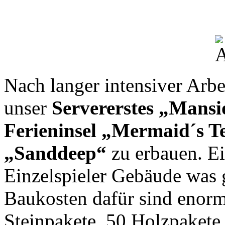
Nach langer intensiver Arbei
unser
Servererstes „Mans
Ferieninsel „Mermaid´s T
„Sanddeep“
zu erbauen. Ei
Einzelspieler Gebäude was 
Baukosten dafür sind enorm
Steinpakete, 50 Holzpakete