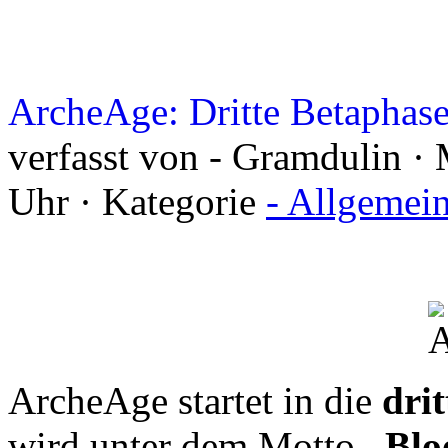
ArcheAge: Dritte Betaphas
verfasst von - Gramdulin ·
Uhr · Kategorie
- Allgemei
ArcheAge startet in die
dri
wird unter dem Motto
„Blo