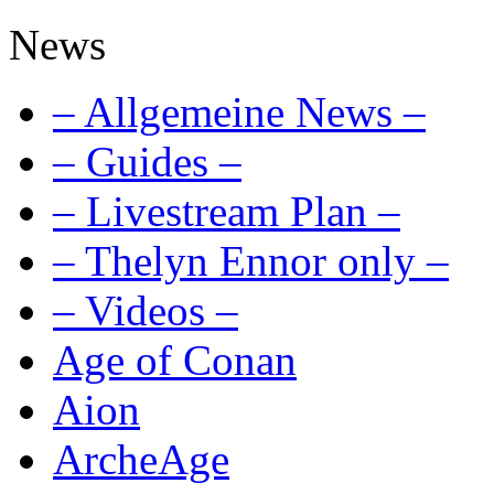
News
– Allgemeine News –
– Guides –
– Livestream Plan –
– Thelyn Ennor only –
– Videos –
Age of Conan
Aion
ArcheAge