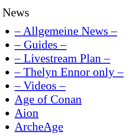
News
– Allgemeine News –
– Guides –
– Livestream Plan –
– Thelyn Ennor only –
– Videos –
Age of Conan
Aion
ArcheAge