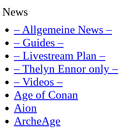
News
– Allgemeine News –
– Guides –
– Livestream Plan –
– Thelyn Ennor only –
– Videos –
Age of Conan
Aion
ArcheAge