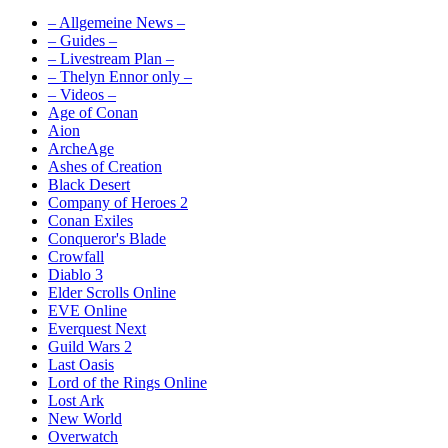
– Allgemeine News –
– Guides –
– Livestream Plan –
– Thelyn Ennor only –
– Videos –
Age of Conan
Aion
ArcheAge
Ashes of Creation
Black Desert
Company of Heroes 2
Conan Exiles
Conqueror's Blade
Crowfall
Diablo 3
Elder Scrolls Online
EVE Online
Everquest Next
Guild Wars 2
Last Oasis
Lord of the Rings Online
Lost Ark
New World
Overwatch