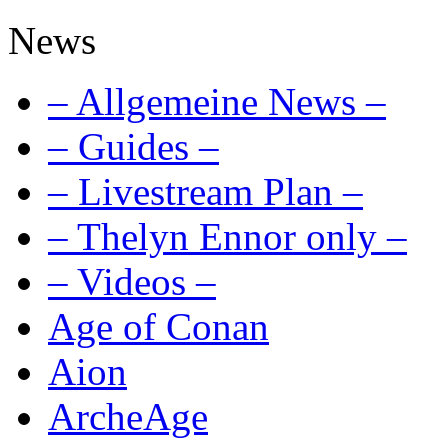
News
– Allgemeine News –
– Guides –
– Livestream Plan –
– Thelyn Ennor only –
– Videos –
Age of Conan
Aion
ArcheAge