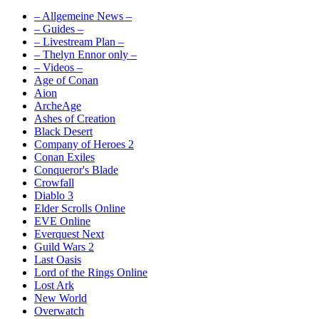
– Allgemeine News –
– Guides –
– Livestream Plan –
– Thelyn Ennor only –
– Videos –
Age of Conan
Aion
ArcheAge
Ashes of Creation
Black Desert
Company of Heroes 2
Conan Exiles
Conqueror's Blade
Crowfall
Diablo 3
Elder Scrolls Online
EVE Online
Everquest Next
Guild Wars 2
Last Oasis
Lord of the Rings Online
Lost Ark
New World
Overwatch