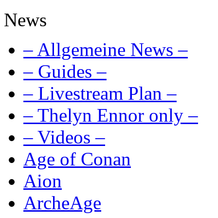
News
– Allgemeine News –
– Guides –
– Livestream Plan –
– Thelyn Ennor only –
– Videos –
Age of Conan
Aion
ArcheAge