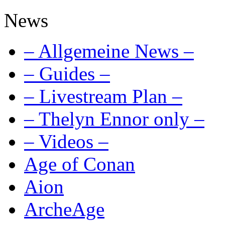
News
– Allgemeine News –
– Guides –
– Livestream Plan –
– Thelyn Ennor only –
– Videos –
Age of Conan
Aion
ArcheAge