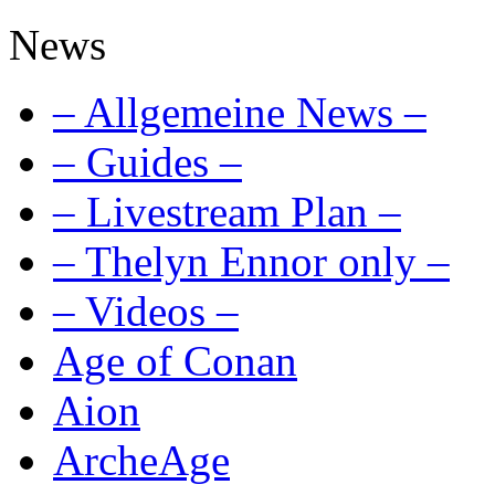
News
– Allgemeine News –
– Guides –
– Livestream Plan –
– Thelyn Ennor only –
– Videos –
Age of Conan
Aion
ArcheAge