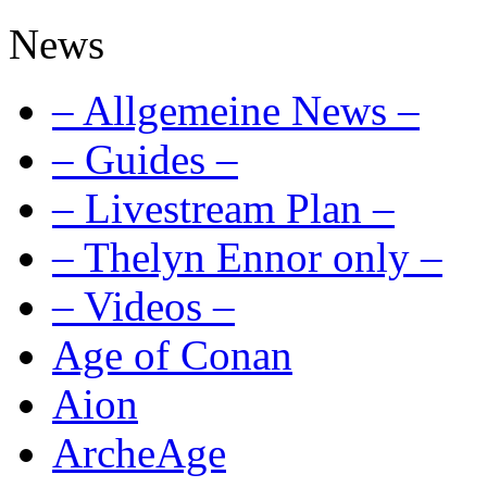
News
– Allgemeine News –
– Guides –
– Livestream Plan –
– Thelyn Ennor only –
– Videos –
Age of Conan
Aion
ArcheAge