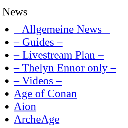
News
– Allgemeine News –
– Guides –
– Livestream Plan –
– Thelyn Ennor only –
– Videos –
Age of Conan
Aion
ArcheAge