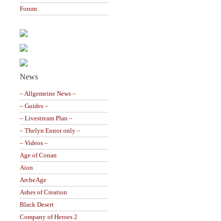
Forum
News
– Allgemeine News –
– Guides –
– Livestream Plan –
– Thelyn Ennor only –
– Videos –
Age of Conan
Aion
ArcheAge
Ashes of Creation
Black Desert
Company of Heroes 2