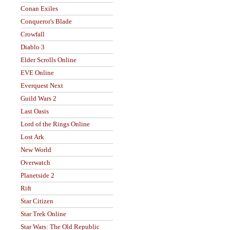
Conan Exiles
Conqueror's Blade
Crowfall
Diablo 3
Elder Scrolls Online
EVE Online
Everquest Next
Guild Wars 2
Last Oasis
Lord of the Rings Online
Lost Ark
New World
Overwatch
Planetside 2
Rift
Star Citizen
Star Trek Online
Star Wars: The Old Republic