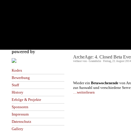
powered by
ArcheAge: 4. Closed Beta Eve
verfasst von - Gramdulin · Freitag, 22. August 201
Kodex
Bewerbung
Wieder ein
Betawochenende
von Arc
Staff
zur Auswahl und verschiedene Server
…weiterlesen
History
Erfolge & Projekte
Sponsoren
Impressum
Datenschutz
Gallery