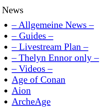
News
– Allgemeine News –
– Guides –
– Livestream Plan –
– Thelyn Ennor only –
– Videos –
Age of Conan
Aion
ArcheAge