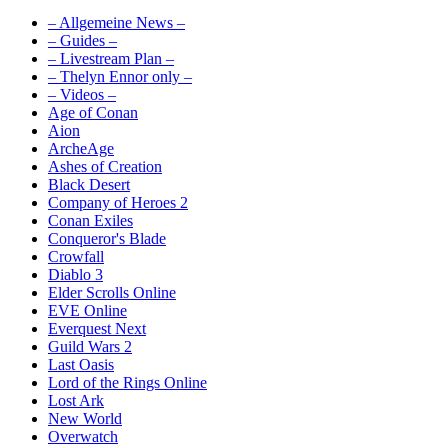
– Allgemeine News –
– Guides –
– Livestream Plan –
– Thelyn Ennor only –
– Videos –
Age of Conan
Aion
ArcheAge
Ashes of Creation
Black Desert
Company of Heroes 2
Conan Exiles
Conqueror's Blade
Crowfall
Diablo 3
Elder Scrolls Online
EVE Online
Everquest Next
Guild Wars 2
Last Oasis
Lord of the Rings Online
Lost Ark
New World
Overwatch