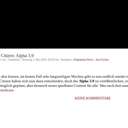
 Citizen: Alpha 3.9
st von - Gramdulin · Dienstag, 5. Mai 2020, 18:00 Uhr · Kategorie
- Allgemeine News -
,
Star Citizen
 den letzten, im besten Fall sehr langweiligen Wochen gibt es nun endlich wieder e
 Citizen haben sich nun dazu entschieden, doch die
Alpha 3.9
zu veröffentlichen, z
rünglich geplant, aber dennoch neuer spielbarer Content für alle. Was euch dort nun 
terlesen
KEINE KOMMENTARE