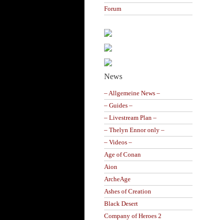
Forum
News
– Allgemeine News –
– Guides –
– Livestream Plan –
– Thelyn Ennor only –
– Videos –
Age of Conan
Aion
ArcheAge
Ashes of Creation
Black Desert
Company of Heroes 2