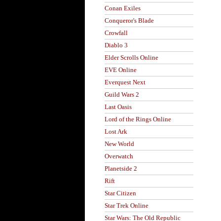
Conan Exiles
Conqueror's Blade
Crowfall
Diablo 3
Elder Scrolls Online
EVE Online
Everquest Next
Guild Wars 2
Last Oasis
Lord of the Rings Online
Lost Ark
New World
Overwatch
Planetside 2
Rift
Star Citizen
Star Trek Online
Star Wars: The Old Republic