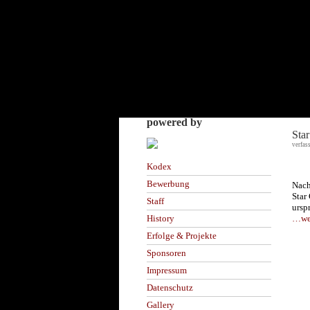
powered by
Star
verfas
Kodex
Bewerbung
Nach
Star
Staff
ursp
…wei
History
Erfolge & Projekte
Sponsoren
Impressum
Datenschutz
Gallery