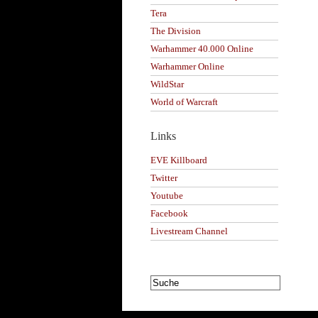
Tera
The Division
Warhammer 40.000 Online
Warhammer Online
WildStar
World of Warcraft
Links
EVE Killboard
Twitter
Youtube
Facebook
Livestream Channel