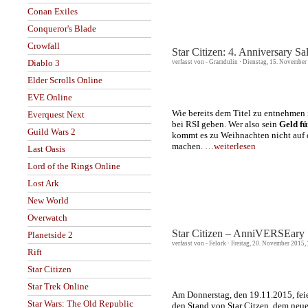
Conan Exiles
Conqueror's Blade
Crowfall
Star Citizen: 4. Anniversary Sa
Diablo 3
verfasst von - Gramdulin · Dienstag, 15. November
Elder Scrolls Online
EVE Online
Wie bereits dem Titel zu entnehmen 
Everquest Next
bei RSI geben. Wer also sein
Geld fü
Guild Wars 2
kommt es zu Weihnachten nicht auf 
machen.
…weiterlesen
Last Oasis
Lord of the Rings Online
Lost Ark
New World
Overwatch
Star Citizen – AnniVERSEary 
Planetside 2
verfasst von - Felork · Freitag, 20. November 2015
Rift
Star Citizen
Star Trek Online
Am Donnerstag, den 19.11.2015, feie
Star Wars: The Old Republic
den Stand von Star Citzen, dem neu