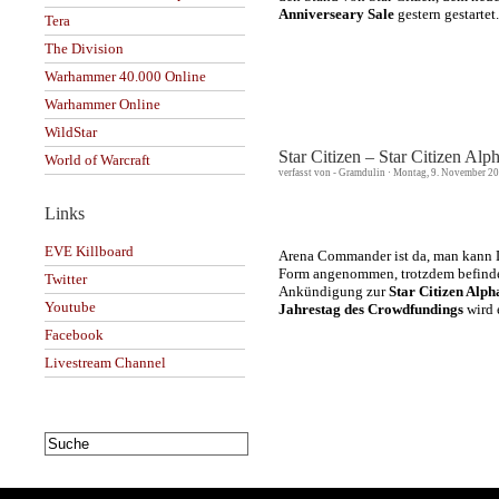
Anniverseary Sale
gestern gestartet
Tera
The Division
Warhammer 40.000 Online
Warhammer Online
WildStar
Star Citizen – Star Citizen Alp
World of Warcraft
verfasst von - Gramdulin · Montag, 9. November 20
Links
EVE Killboard
Arena Commander ist da, man kann Do
Form angenommen, trotzdem befindet
Twitter
Ankündigung zur
Star Citizen Alph
Youtube
Jahrestag des Crowdfundings
wird 
Facebook
Livestream Channel