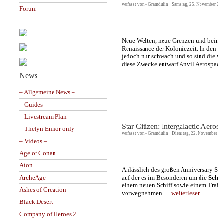
verfasst von - Gramdulin · Samstag, 25. November 
Forum
Neue Welten, neue Grenzen und beina
Renaissance der Koloniezeit. In den
jedoch nur schwach und so sind die 
diese Zwecke entwarf Anvil Aerospa
News
– Allgemeine News –
– Guides –
– Livestream Plan –
Star Citizen: Intergalactic Aer
– Thelyn Ennor only –
verfasst von - Gramdulin · Dienstag, 22. November
– Videos –
Age of Conan
Aion
Anlässlich des großen Anniversary 
auf der es im Besonderen um die
Sch
ArcheAge
einem neuen Schiff sowie einem Trail
Ashes of Creation
vorwegnehmen.
…weiterlesen
Black Desert
Company of Heroes 2