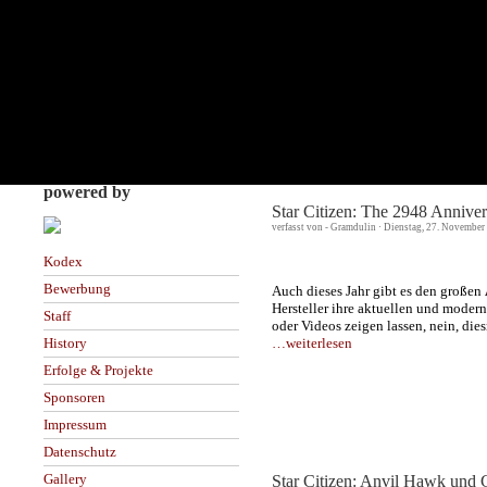
powered by
Star Citizen: The 2948 Anniver
verfasst von - Gramdulin · Dienstag, 27. November
Kodex
Bewerbung
Auch dieses Jahr gibt es den großen
Hersteller ihre aktuellen und modern
Staff
oder Videos zeigen lassen, nein, di
…weiterlesen
History
Erfolge & Projekte
Sponsoren
Impressum
Datenschutz
Gallery
Star Citizen: Anvil Hawk und 