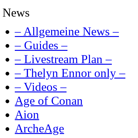
News
– Allgemeine News –
– Guides –
– Livestream Plan –
– Thelyn Ennor only –
– Videos –
Age of Conan
Aion
ArcheAge