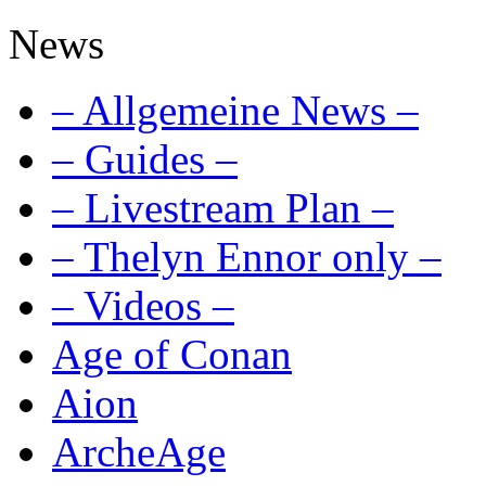
News
– Allgemeine News –
– Guides –
– Livestream Plan –
– Thelyn Ennor only –
– Videos –
Age of Conan
Aion
ArcheAge