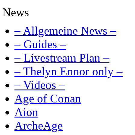
News
– Allgemeine News –
– Guides –
– Livestream Plan –
– Thelyn Ennor only –
– Videos –
Age of Conan
Aion
ArcheAge