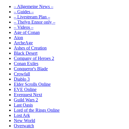
– Allgemeine News –
– Guides –
– Livestream Plan –
– Thelyn Ennor only –
– Videos –
Age of Conan
Aion
ArcheAge
Ashes of Creation
Black Desert
Company of Heroes 2
Conan Exiles
Conqueror's Blade
Crowfall
Diablo 3
Elder Scrolls Online
EVE Online
Everquest Next
Guild Wars 2
Last Oasis
Lord of the Rings Online
Lost Ark
New World
Overwatch