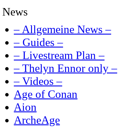
News
– Allgemeine News –
– Guides –
– Livestream Plan –
– Thelyn Ennor only –
– Videos –
Age of Conan
Aion
ArcheAge