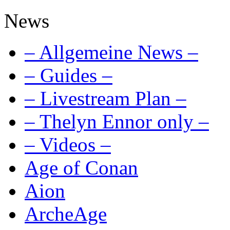
News
– Allgemeine News –
– Guides –
– Livestream Plan –
– Thelyn Ennor only –
– Videos –
Age of Conan
Aion
ArcheAge