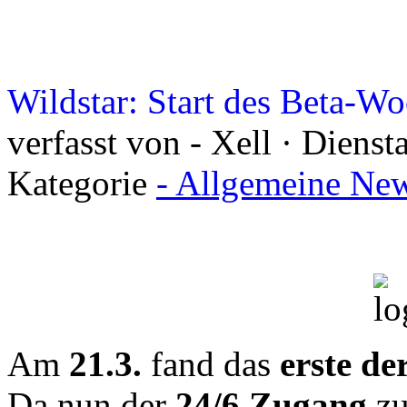
Wildstar: Start des Beta-W
verfasst von - Xell · Diens
Kategorie
- Allgemeine New
Am
21.3.
fand das
erste d
Da nun der
24/6 Zugang
z