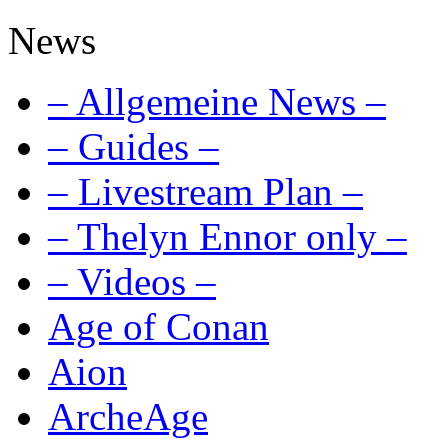
News
– Allgemeine News –
– Guides –
– Livestream Plan –
– Thelyn Ennor only –
– Videos –
Age of Conan
Aion
ArcheAge