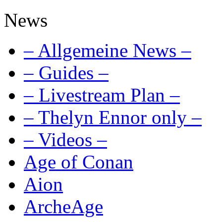
News
– Allgemeine News –
– Guides –
– Livestream Plan –
– Thelyn Ennor only –
– Videos –
Age of Conan
Aion
ArcheAge