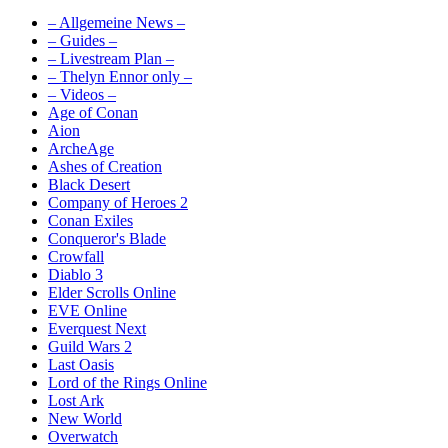
– Allgemeine News –
– Guides –
– Livestream Plan –
– Thelyn Ennor only –
– Videos –
Age of Conan
Aion
ArcheAge
Ashes of Creation
Black Desert
Company of Heroes 2
Conan Exiles
Conqueror's Blade
Crowfall
Diablo 3
Elder Scrolls Online
EVE Online
Everquest Next
Guild Wars 2
Last Oasis
Lord of the Rings Online
Lost Ark
New World
Overwatch