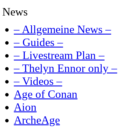
News
– Allgemeine News –
– Guides –
– Livestream Plan –
– Thelyn Ennor only –
– Videos –
Age of Conan
Aion
ArcheAge