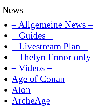
News
– Allgemeine News –
– Guides –
– Livestream Plan –
– Thelyn Ennor only –
– Videos –
Age of Conan
Aion
ArcheAge