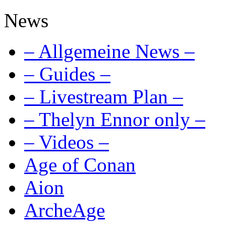
News
– Allgemeine News –
– Guides –
– Livestream Plan –
– Thelyn Ennor only –
– Videos –
Age of Conan
Aion
ArcheAge