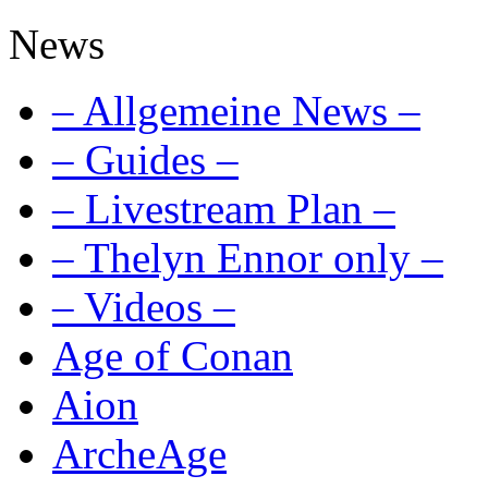
News
– Allgemeine News –
– Guides –
– Livestream Plan –
– Thelyn Ennor only –
– Videos –
Age of Conan
Aion
ArcheAge