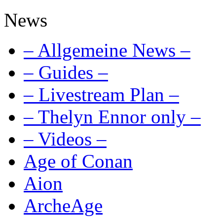
News
– Allgemeine News –
– Guides –
– Livestream Plan –
– Thelyn Ennor only –
– Videos –
Age of Conan
Aion
ArcheAge