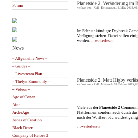
Planetside 2: Veränderung im 
Forum
verfasst von - Xell · Donnerstag, 19. März 2015, 0
Im Februar kündigte Daybreak Games
Verfügung stehen. Dabei sollen eini
werden.
…weiterlesen
News
– Allgemeine News –
– Guides –
– Livestream Plan –
Planetside 2: Matt Higby verl
– Thelyn Ennor only –
verfasst von - Xell · Mittwoch, 18. Februar 2015, 
– Videos –
Age of Conan
Aion
Viele aus der
Planetside 2
Communit
Plattformen, sondern auch durch das
ArcheAge
auch der Wortlaut „du wurdest gehig
Ashes of Creation
…weiterlesen
Black Desert
Company of Heroes 2