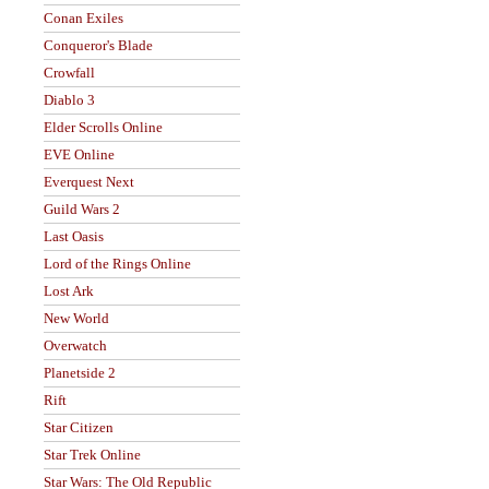
Conan Exiles
Conqueror's Blade
Crowfall
Diablo 3
Elder Scrolls Online
EVE Online
Everquest Next
Guild Wars 2
Last Oasis
Lord of the Rings Online
Lost Ark
New World
Overwatch
Planetside 2
Rift
Star Citizen
Star Trek Online
Star Wars: The Old Republic