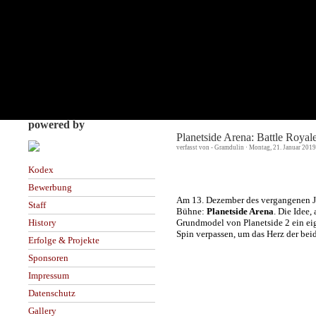
powered by
Planetside Arena: Battle Royal
verfasst von - Gramdulin · Montag, 21. Januar 2019
Kodex
Bewerbung
Am 13. Dezember des vergangenen Jah
Staff
Bühne:
Planetside Arena
. Die Idee
Grundmodel von Planetside 2 ein eig
History
Spin verpassen, um das Herz der bei
Erfolge & Projekte
Sponsoren
Impressum
Datenschutz
Gallery