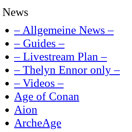
News
– Allgemeine News –
– Guides –
– Livestream Plan –
– Thelyn Ennor only –
– Videos –
Age of Conan
Aion
ArcheAge