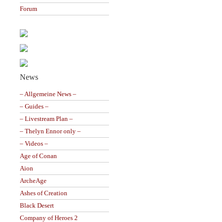
Forum
News
– Allgemeine News –
– Guides –
– Livestream Plan –
– Thelyn Ennor only –
– Videos –
Age of Conan
Aion
ArcheAge
Ashes of Creation
Black Desert
Company of Heroes 2