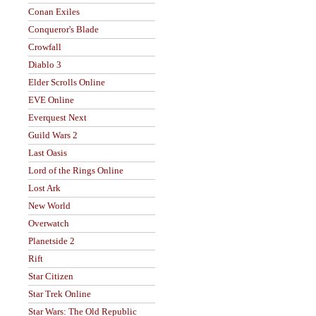
Conan Exiles
Conqueror's Blade
Crowfall
Diablo 3
Elder Scrolls Online
EVE Online
Everquest Next
Guild Wars 2
Last Oasis
Lord of the Rings Online
Lost Ark
New World
Overwatch
Planetside 2
Rift
Star Citizen
Star Trek Online
Star Wars: The Old Republic