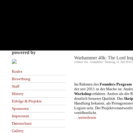
powered by
Warhammer 40k: The Lord Inqu
verfasst von - Gramdulin · Dienstag, 15. Juli 2014
Kodex
Bewerbung
Im Rahmen des
Founders Program
Staff
der seit 2011 in der Mache ist. Ander
Workshop
erfahren. Anders als der R
History
deutlich besserer Qualität. Das
Skrip
Erfolge & Projekte
Handlung bekannt; als Protagonisten
Legion sein. Der Projektverantwortli
Sponsoren
veröffentlicht.
Impressum
…weiterlesen
Datenschutz
Gallery