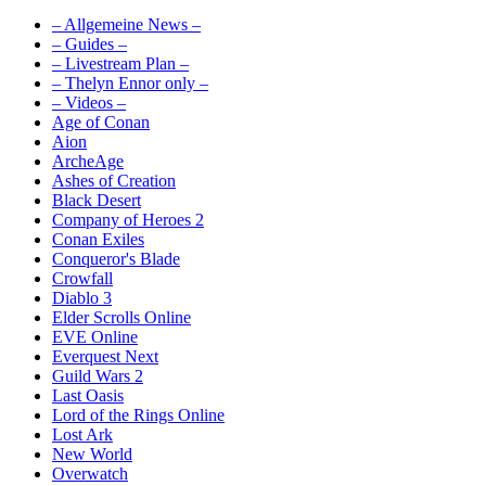
– Allgemeine News –
– Guides –
– Livestream Plan –
– Thelyn Ennor only –
– Videos –
Age of Conan
Aion
ArcheAge
Ashes of Creation
Black Desert
Company of Heroes 2
Conan Exiles
Conqueror's Blade
Crowfall
Diablo 3
Elder Scrolls Online
EVE Online
Everquest Next
Guild Wars 2
Last Oasis
Lord of the Rings Online
Lost Ark
New World
Overwatch