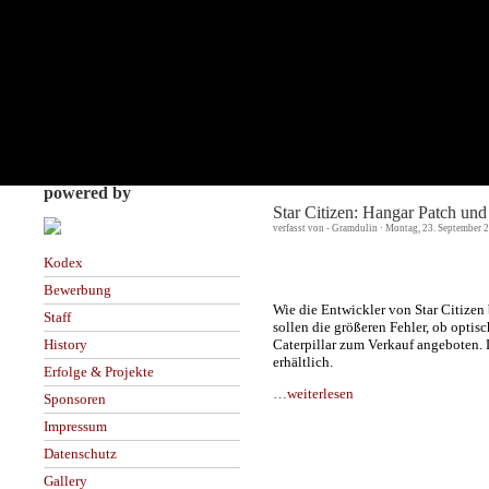
powered by
Star Citizen: Hangar Patch und
verfasst von - Gramdulin · Montag, 23. September 
Kodex
Bewerbung
Wie die Entwickler von Star Citize
Staff
sollen die größeren Fehler, ob optis
Caterpillar zum Verkauf angeboten. D
History
erhältlich.
Erfolge & Projekte
…weiterlesen
Sponsoren
Impressum
Datenschutz
Gallery