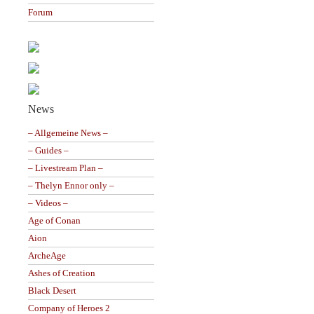
Forum
News
– Allgemeine News –
– Guides –
– Livestream Plan –
– Thelyn Ennor only –
– Videos –
Age of Conan
Aion
ArcheAge
Ashes of Creation
Black Desert
Company of Heroes 2