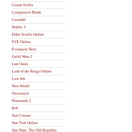
Conan Exiles
Conqueror's Blade
Crowfall
Diablo 3
Elder Scrolls Online
EVE Online
Everquest Next
Guild Wars 2
Last Oasis
Lord of the Rings Online
Lost Ark
New World
Overwatch
Planetside 2
Rift
Star Citizen
Star Trek Online
Star Wars: The Old Republic