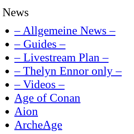
News
– Allgemeine News –
– Guides –
– Livestream Plan –
– Thelyn Ennor only –
– Videos –
Age of Conan
Aion
ArcheAge