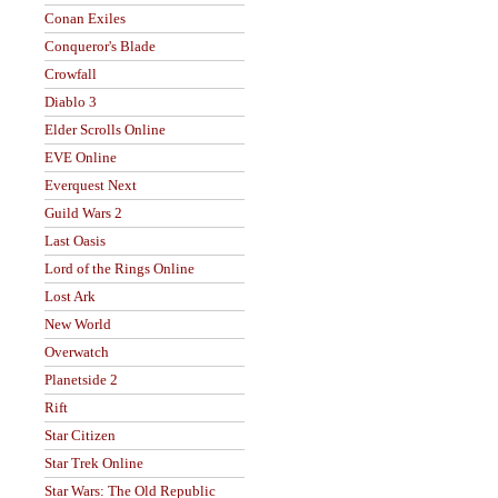
Conan Exiles
Conqueror's Blade
Crowfall
Diablo 3
Elder Scrolls Online
EVE Online
Everquest Next
Guild Wars 2
Last Oasis
Lord of the Rings Online
Lost Ark
New World
Overwatch
Planetside 2
Rift
Star Citizen
Star Trek Online
Star Wars: The Old Republic