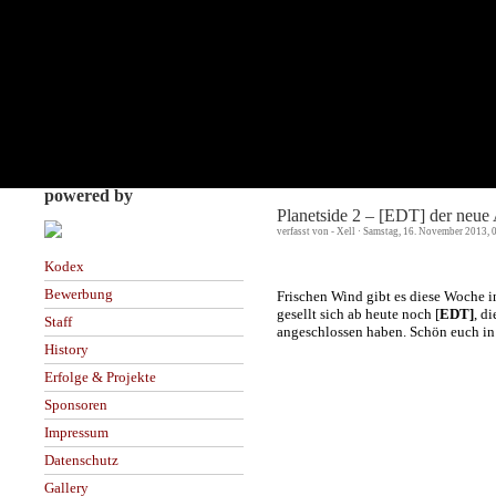
powered by
Planetside 2 – [EDT] der neue 
verfasst von - Xell · Samstag, 16. November 2013, 
Kodex
Bewerbung
Frischen Wind gibt es diese Woche i
gesellt sich ab heute noch [
EDT]
, d
Staff
angeschlossen haben. Schön euch in
History
Erfolge & Projekte
Sponsoren
Impressum
Datenschutz
Gallery