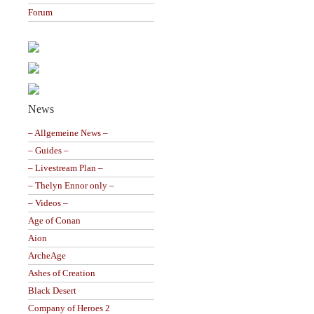
Forum
News
– Allgemeine News –
– Guides –
– Livestream Plan –
– Thelyn Ennor only –
– Videos –
Age of Conan
Aion
ArcheAge
Ashes of Creation
Black Desert
Company of Heroes 2