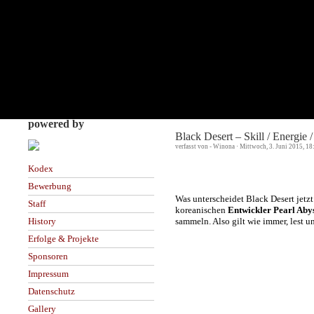
powered by
Black Desert – Skill / Energie 
verfasst von - Winona · Mittwoch, 3. Juni 2015, 18
Kodex
Bewerbung
Was unterscheidet Black Desert jetz
Staff
koreanischen
Entwickler Pearl Aby
sammeln. Also gilt wie immer, lest u
History
Erfolge & Projekte
Sponsoren
Impressum
Datenschutz
Gallery