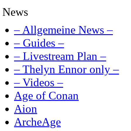
News
– Allgemeine News –
– Guides –
– Livestream Plan –
– Thelyn Ennor only –
– Videos –
Age of Conan
Aion
ArcheAge