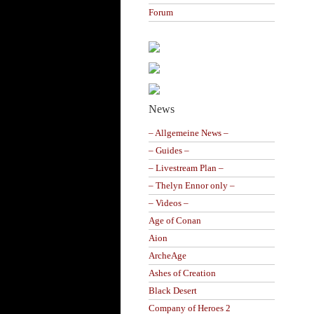
Forum
News
– Allgemeine News –
– Guides –
– Livestream Plan –
– Thelyn Ennor only –
– Videos –
Age of Conan
Aion
ArcheAge
Ashes of Creation
Black Desert
Company of Heroes 2