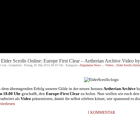
 Elder Scrolls Online: Europe First Clear – Aetherian Archive Video b
st von - Gramdulin · Freitag, 30. Mai 2014, 09:02 Uhr · Kategorie
- Allgemeine News -
,
- Videos -
,
Elder Scrolls Onli
 dem überragenden Erfolg unserer Gilde in der neuen Instanz
Aetherian Archive
h
n 18.00 Uhr
geschafft, den
Europe-First Clear
zu holen. Nun wollen wir euch de
earbeitet als
Video
präsentieren, damit ihr selbst erleben könnt, wie spannend es d
terlesen
1 KOMMENTAR