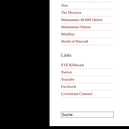
Tera
The Division
Warhammer 40.000 Online
Warhammer Online
WildStar
World of Warcraft
Links
EVE Killboard
Twitter
Youtube
Facebook
Livestream Channel