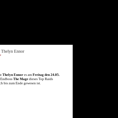
y Thelyn Ennor
ne
at
Thelyn Ennor
es am
Freitag den 24.05.
n Endboss
The Mage
dieses Top Raids
och bis zum Ende gewesen ist.