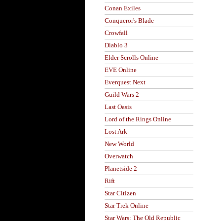
Conan Exiles
Conqueror's Blade
Crowfall
Diablo 3
Elder Scrolls Online
EVE Online
Everquest Next
Guild Wars 2
Last Oasis
Lord of the Rings Online
Lost Ark
New World
Overwatch
Planetside 2
Rift
Star Citizen
Star Trek Online
Star Wars: The Old Republic