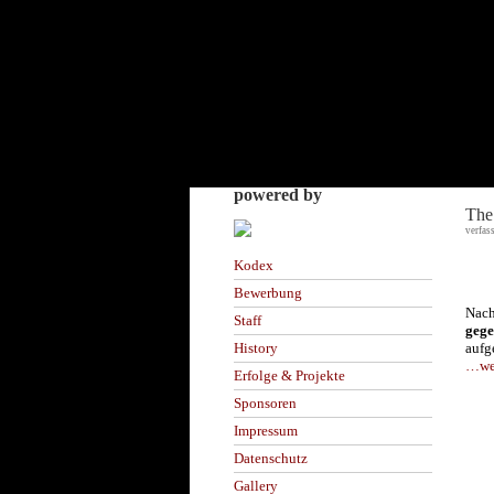
powered by
The
verfas
Kodex
Bewerbung
Nach
Staff
gege
aufg
History
…wei
Erfolge & Projekte
Sponsoren
Impressum
Datenschutz
Gallery