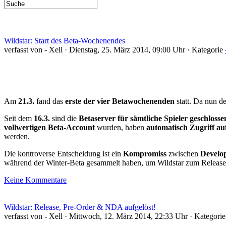
Wildstar: Start des Beta-Wochenendes
verfasst von - Xell · Dienstag, 25. März 2014, 09:00 Uhr · Kategorie
Am
21.3.
fand das
erste der vier Betawochenenden
statt. Da nun d
Seit dem
16.3.
sind die
Betaserver für sämtliche Spieler geschlosse
vollwertigen Beta-Account
wurden, haben
automatisch Zugriff a
werden.
Die kontroverse Entscheidung ist ein
Kompromiss
zwischen
Develo
während der Winter-Beta gesammelt haben, um Wildstar zum Releas
Keine Kommentare
Wildstar: Release, Pre-Order & NDA aufgelöst!
verfasst von - Xell · Mittwoch, 12. März 2014, 22:33 Uhr · Kategori