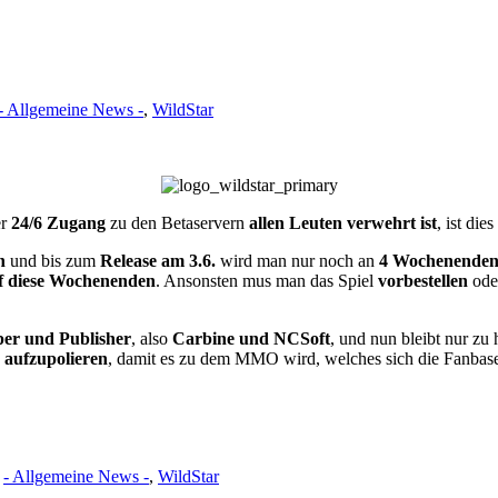
- Allgemeine News -
,
WildStar
er
24/6 Zugang
zu den Betaservern
allen Leuten verwehrt ist
, ist die
n
und bis zum
Release am 3.6.
wird man nur noch an
4 Wochenenden 
uf diese Wochenenden
. Ansonsten mus man das Spiel
vorbestellen
ode
per und Publisher
, also
Carbine und NCSoft
, und nun bleibt nur zu
e
aufzupolieren
, damit es zu dem MMO wird, welches sich die Fanbase
e
- Allgemeine News -
,
WildStar