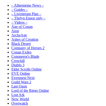
– Allgemeine News –
– Guides –
– Livestream Plan –
– Thelyn Ennor only –
– Videos –
Age of Conan
Aion
ArcheAge
Ashes of Creation
Black Desert
Company of Heroes 2
Conan Exiles
Conqueror's Blade
Crowfall
Diablo 3
Elder Scrolls Online
EVE Online
Everquest Next
Guild Wars 2
Last Oasis
Lord of the Rings Online
Lost Ark
New World
Overwatch