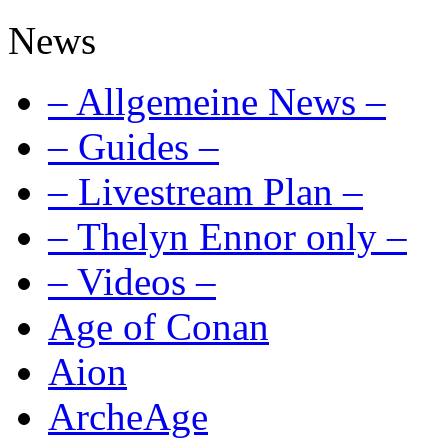
News
– Allgemeine News –
– Guides –
– Livestream Plan –
– Thelyn Ennor only –
– Videos –
Age of Conan
Aion
ArcheAge